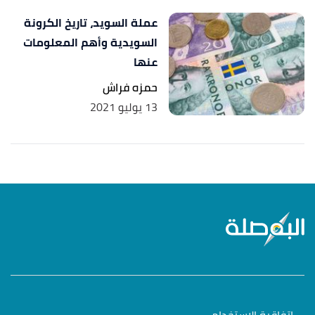
Retrieved 26/12/2020. Edited.
عملة السويد، تاريخ الكرونة
,
oanda
, Retrieved 26/12/2020. Edited.
"History"
↑
السويدية وأهم المعلومات
عنها
,
worldatlas
,
"What Is the Currency of Syria?"
↑
حمزه فراش
Retrieved 26/12/2020. Edited.
13 يوليو 2021
,
uabonline
, Retrieved
"Objectives & Functions"
↑
26/12/2020. Edited.