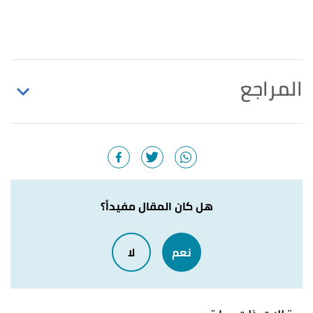
المراجع
,
worldatlas
,
"What Is the Currency of Syria"
↑
Retrieved 26/12/2020. Edited.
,
worldatlas
,
"What Is the Currency of Syria?"
↑
Retrieved 26/12/2020. Edited.
هل كان المقال مفيداً؟
,
worldatlas
,
"What Is the Currency of Syria?"
↑
نعم
لا
Retrieved 26/12/2020. Edited.
,
worlddata
,
"Countries that use the Syrian Pound"
↑
Retrieved 26/12/2020. Edited.