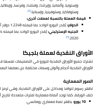
وإستونيا، وألمانيا، وإيرلندا، وفنلندا، وفرنسا، وإيطاليا
[٤]
وسلوفاكيا، وسلوفينيا، وإسبانيا.
قيمة العملة بالنسبة لعملات أخرى:
الدولار:
يُقدر اليورو الواحد بما قيمته 1.2248 دولار أمريكي، وذلك في تاريخ 29-12-2020.
الجنيه الإسترليني:
[٦]
2020.
الأوراق النقدية لعملة بلجيكا
تشترك جميع الأوراق النقدية لليورو في التصميمات نفسها في 
الأوراق النقدية أحجام وألوان وسمات مختلفة عن بعضها البع
الصور المعمارية
تظهر رسوم لنوافذ ومداخل على الأوراق النقدية، وهي ترمز لر
خلف الورقة، كما توجد أنماط معمارية لفترات متعددة لتاريخ أو
10 يورو
: يظهر نمط معماري رومانسي.