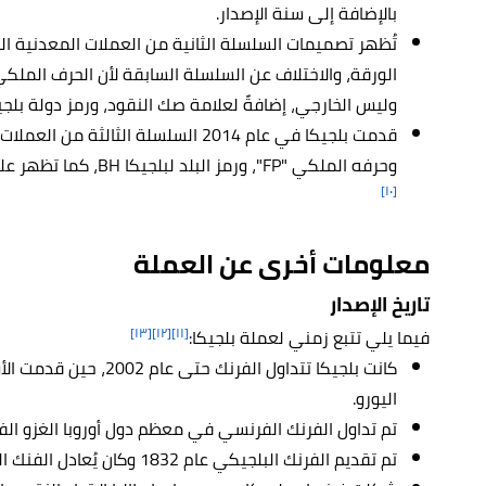
بالإضافة إلى سنة الإصدار.
تُظهر تصميمات السلسلة الثانية من العملات المعدنية ال
الورقة، والاختلاف عن السلسلة السابقة لأن الحرف الملك
وليس الخارجي، إضافةً لعلامة صك النقود، ورمز دولة بلجي
قدمت بلجيكا في عام 2014 السلسلة الثال
وحرفه الملكي "FP"، ورمز البلد لبلجيكا BH، كما تظهر علامات صك النقود على جانبي سنة الإصدار.
[١٠]
معلومات أخرى عن العملة
تاريخ الإصدار
[١٣]
[١٢]
[١١]
فيما يلي تتبع زمني لعملة بلجيكا:
كانت بلجيكا تتداول الفرن
اليورو.
تم تداول الفرنك الفرنسي في معظم دول أوروبا الغزو الف
تم تقديم الفرنك البلجيكي عام 1832 وكان يُعادل الفنك الفرنسي.