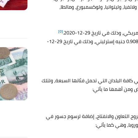
، ولاتفيا، وليتوانيا، ولوكسمبورغ، ومالطا،
[٥]
يُقدر اليورو الواحد بما قيمته 0.9084 جنيه إسترليني، وذلك في تاريخ 29-12-
كافة البلدان التي تحمل فئاتها السبعة، ولتلك
ض ومن أهمها ما يأتي:
وح التعاون والانفتاح، إضافة لرسوم جسور في
روبا، وهي كما يأتي: