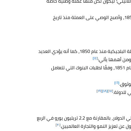
 اللاتيني؛ ليكون لكل منها عملة وطنية خاصة
يطبع البنك الوطني الأوراق النقدية البلجيكية منذ عام 1850، وأصبح الوصي على العملة منذ تاريخ
يُعد البنك الوطني البلجيكي الجهة المسؤولة عن إصدار العملة البلجيكية منذ عام 1850، كما أنه يؤدي العديد
[١٤]
ومن أهمها يأتي:
إصدار الأوراق النقدية والمعدنية للعملة البلجيكية منذ عام 1851، وفقًا لطلبات البنوك التي تتعامل
[١٦]
وثوق.
[١٩]
[١٨]
[١٧]
 للدولة.
تمتلك البنوك المركزية ما يزيد عن 6.7 تريليون دولار من احتياطي الدولار، بالمقارنة مع 2.2 تريليون يورو في الربع
[٢٠]