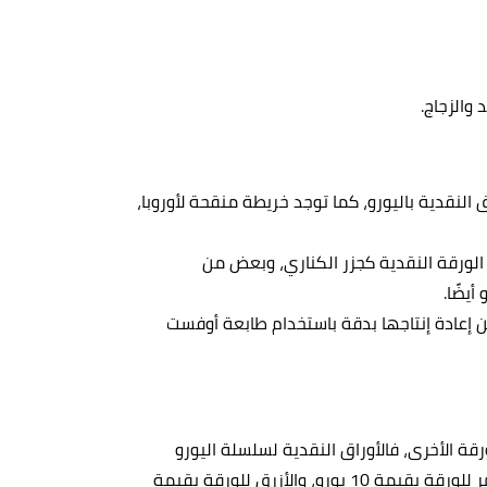
النقدية باليورو، كما توجد خريطة منقحة لأوروبا،
لورقة النقدية كجزر الكناري، وبعض من
أيضًا.
مكن إعادة إنتاجها بدقة باستخدام طابعة أوفست
رقة الأخرى، فالأوراق النقدية لسلسلة اليورو
الأولى يكون لونها الرمادي للورقة بقيمة 5 يورو، واللون الأحمر للورقة بقيمة 10 يورو، والأزرق للورقة بقيمة