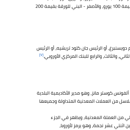
20 يورو، والبرتقالي للورقة بقيمة 50 يورو، والأخضر للورقة بقيمة 100 يورو، والأصفر - البني للورقة بقيمة 200
دويسنبرغ، أو الرئيس جان كلود تريشيه، أو الرئيس
[٧]
ثاني، والثالث، والرابع للبنك المركزي الأوروبي.
ألفونس كوستر مانز، وهو مدير الأكاديمية البلدية
سلاسل من العملات المعدنية المتداولة وجميعها
خلي من العملة المعدنية، ويظهر في الجزء
ف الملكي الكبير "A" تحت التاج بين اثنتي عشر نجمة، وهو يرمز لأوروبا،