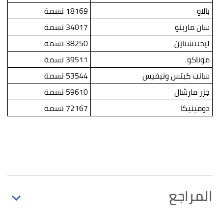
بالاو
18169 نسمة
سان مارينو
34017 نسمة
ليختنشتاين
38250 نسمة
موناكو
39511 نسمة
سانت كيتس ونيفيس
53544 نسمة
جزر مارشال
59610 نسمة
دومينيكا
72167 نسمة
المراجع