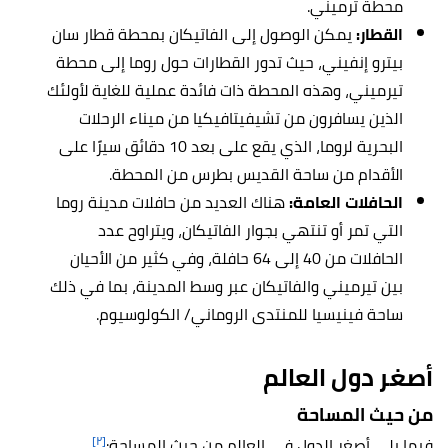
محطة ترميني.
القطار:
يمكن الوصول إلى الفاتيكان بمحطة قطار سان
بيترو إنفيني، حيث تدور القطارات حول روما إلى محطة
تيرميني، وهذه المحطة ذات فائدة عملية للغاية لأولئك
الذين يسافرون من تشيفيتافيكيا من ميناء الرحلات
البحرية لروما، الذي يقع على بعد 10 دقائق سيرًا على
الأقدام من ساحة القديس بطرس من المحطة.
الحافلات العامة:
هناك العديد من حافلات مدينة روما
التي تمر أو تنتهي بجوار الفاتيكان، ويتراوح عدد
الحافلات من 40 إلى 64 حافلة، وفي كثير من الأحيان
بين تيرميني والفاتيكان عبر وسط المدينة، بما في ذلك
ساحة فينيسيا للمنتدى الروماني/ الكولوسيوم.
أصغر دول العالم
من حيث المساحة
[٢]
فيما يلي أصغر الدول في العالم من حيث المساحة: