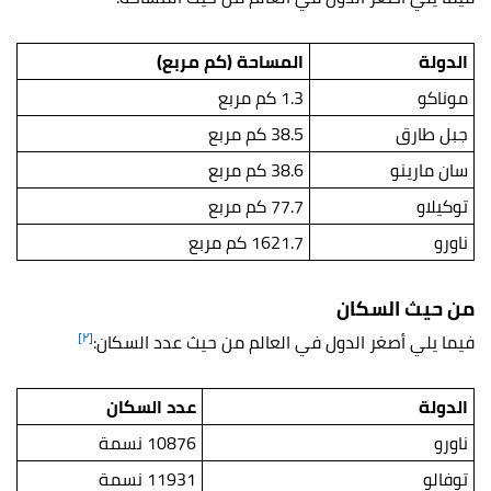
الدولة
المساحة (كم مربع)
موناكو
1.3 كم مربع
جبل طارق
38.5 كم مربع
سان مارينو
38.6 كم مربع
توكيلاو
77.7 كم مربع
ناورو
1621.7 كم مربع
من حيث السكان
[٢]
فيما يلي أصغر الدول في العالم من حيث عدد السكان:
الدولة
عدد السكان
ناورو
10876 نسمة
توفالو
11931 نسمة