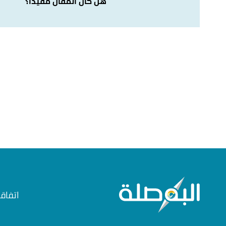
هل كان المقال مفيداً؟
,
canada
, Retrieved 30/1/2021. Edited.
"Timeline: Canada’s National Flag"
↑
اتفاق