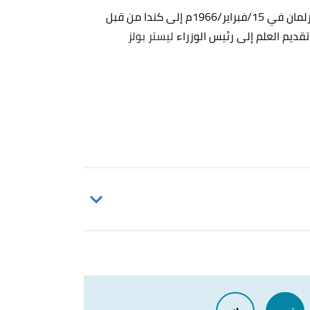
أعيد أحد أعلام أوراق القيقب الأصلية التي حلقت فوق البرلمان في 15/فبراير/1966م إلى كندا من قبل
ليستر بولز