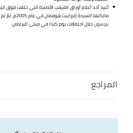
مالكتها السيدة إليزابيث هوفمان في عام 2005م، ثمّ تم تقديم العلم إلى رئيس الوزراء
بيرسون
خلال احتفالات يوم كندا في مبنى البرلمان.
المراجع
أ
ب
,
mapuniversal
, Retrieved 30/1/2021. Edited.
"Canada Flag Map and Meaning"
^
,
flaginstitute
, Retrieved 30/1/2021. Edited.
"Flag of Canada"
↑
,
edarabia
, Retrieved 30/1/2021. Edited.
"flag of canada"
↑