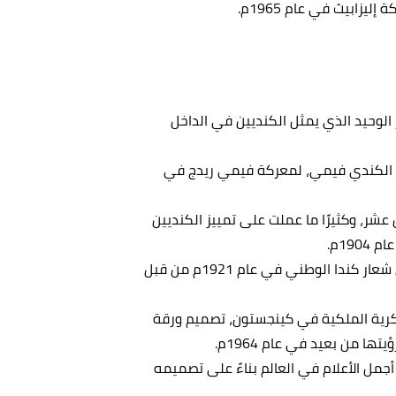
يزابيث في عام 1965م.
الوحيد الذي يمثل الكنديين في الداخل
ني الكندي فيمي، لمعركة فيمي ريدج في
عشر، وكثيرًا ما عملت على تمييز الكنديين
19م.
تم إعلان اللونين الأحمر والأبيض، كألوان كندا الرسمية في شعار كندا الوطني في عام 1921م من قبل
سكرية الملكية في كينجستون، تصميم ورقة
ا من بعيد في عام 1964م.
جمل الأعلام في العالم بناءً على تصميمه