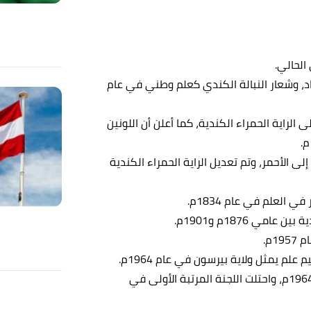
الحالي.
اد، وشعار النبالة الكندي كعلم وطني في عام
 الراية الحمراء الكندية، كما أعلن أن اللونين
لى الأحمر، وتم تعديل الراية الحمراء الكندية
العلم في عام 1834م.
 1876م و1901م.
1م.
علم يمثل ولاية بيرسون في عام 1964م.
اقترح الدكتور جورج ستانلي شكل ورقة القيقب في عام 1964م، واحتلت اللجنة المرتبة الأولى في