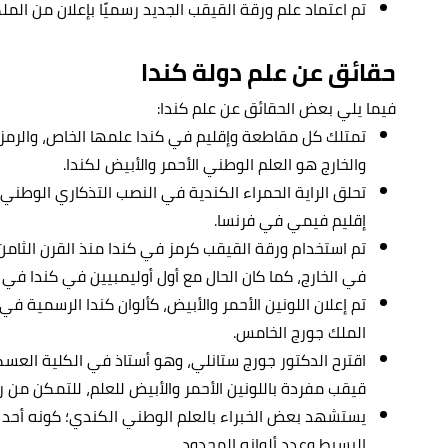
تم اعتماد علم ورقة القيقب الجديد رسميًا بإعلان من الملكة إل
حقائق عن علم دولة كندا
فيما يلي بعض الحقائق عن علم كندا:
تمتلك كل مقاطعة وإقليم في كندا علمها الخاص، والرمز 
والخارج هو العلم الوطني الأحمر والأبيض لكندا.
تحلق الراية الحمراء الكندية في النصب التذكاري الوط
إقليم فيمي في فرنسا.
تم استخدام ورقة القيقب كرمز في كندا منذ القرن الثامن 
في الخارج، كما كان الحال مع أول أوليمبيين في كندا في عام 04
الملك جورج الخامس.
اقترح الدكتور جورج ستانلي، وهو أستاذ في الكلية الع
قيقب مفردة باللونين الأحمر والأبيض للعلم، للتمكن من رؤيته
يستشهد بعض الخبراء بالعلم الوطني الكندي؛ كونه أحد أ
البسيط وعدد ألوانه المحدود.