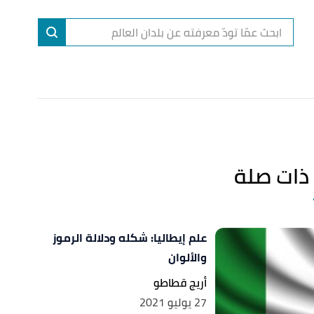
ا
إ
ا
ذات صلة
علم إيطاليا: شكله ودلالة الرموز
والألوان
أريج قطاطو
27 يوليو 2021