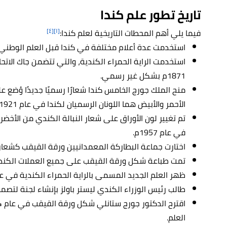
تاريخ تطور علم كندا
[٤]
[١]
فيما يلي أهم المحطات التاريخية لعلم كندا:
استخدمت عدة أعلام مختلفة في كندا قبل العلم الوطني 
استخدمت الراية الحمراء الكندية، والتي تتضمن جاك الاتح
1871م بشكل غير رسمي.
منح الملك جورج الخامس كندا شعارًا رسميًا جديدًا وُضع على
الأحمر والأبيض هما اللونان الرسميان لكندا في عام 1921م.
تم تغيير لون الأوراق على شعار النبالة الكندي من الأخضر إ
في عام 1957م.
اختارت جماعة البطاركة المعمدانيين ورقة القيقب كشعار في 
تمت طباعة شكل ورقة القيقب على جميع العملات الكندية بين عامي
ظهر العلم الجديد المسمى بالراية الحمراء الكندية في عام 957
طالب رئيس الوزراء الكندي ليستر باولز بإنشاء لجنة لتصميم 
العلم.