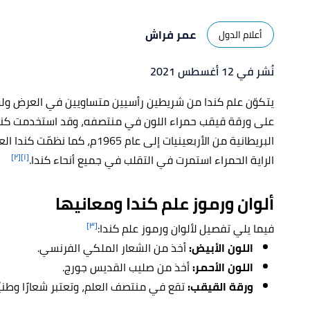
عمر فراش
أعلام الدول
نُشر في 12 أغسطس 2021
يتكوّن علم كندا من شريطين رأسيين متساويين في العرض ولو
على ورقة قيقب حمراء اللون في منتصفه، وقد استخدمت كندا ا
البريطانية من الأربعينيات إلى عا
[٢]
[١]
الراية الحمراء استمرت في التقلب في جميع أنحاء كندا.
ألوان ورموز علم كندا ومعانيها
[٣]
فيما يلي تفصيل لألوان ورموز علم كندا:
اللون الأبيض:
أخذ من الشعار الملكي الفرنسي.
اللون الأحمر:
أخذ من صليب القديس جورج.
ورقة القيقب:
تقع في منتصف العلم، وتعتبر شعارًا وطني