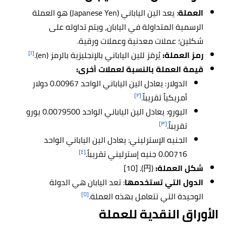
العملة
: يعد الين الياباني (Japanese Yen) هو العملة
الرسمية المتداولة في اليابان، ويتم تداوله على
شكلين؛ عملات معدنية وعملات ورقية.
[١]
رمز العملة:
يُرمَز للين الياباني بالإنجليزية بالرمز (en).
قيمة العملة بالنسبة لعملات أخرى:
الدولار: يعادل الين الياباني الواحد 0.00967 دولار
[٢]
أمريكياً تقريباً.
اليورو: يعادل الين الياباني الواحد 0.0079500 يورو
[٣]
تقريباً.
الجنيه الإسترليني: يعادل الين الياباني الواحد
[٤]
0.00716 جنيه إسترليني تقريباً.
شكل العملة:
(円). [10]
الدول التي تستخدمها
: تعد اليابان هي الدولة
[٥]
الوحيدة التي تتعامل بهذه العملة.
الأوراق النقدية للعملة