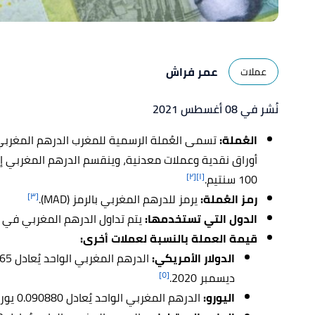
عمر فراش
عملات
نُشر في 08 أغسطس 2021
العُملة:
أوراق نقدية وعملات معدنية، وينقسم الدرهم المغربي إل
[٢]
[١]
100 سنتيم.
[٣]
رمز العُملة:
يرمز للدرهم المغربي بالرمز (MAD).
الدول التي تستخدمها:
يتم تداول الدرهم المغربي في 
قيمة العملة بالنسبة لعملات أخرى:
الدولار الأمريكي:
[٥]
ديسمبر 2020.
اليورو:
الدرهم المغربي الواحد يُعادل 0.090880 يورو، وذلك في تاريخ 25 ديسمبر 2020.