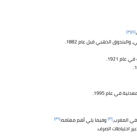
[٣]
[٤]
لبندوق الذهبي قبل عام 1882.
عام 1921.
[٣١]
[٣]
 في المغرب،
وفيما يلي أهم مهامه:
ير احتياطات الصرف.