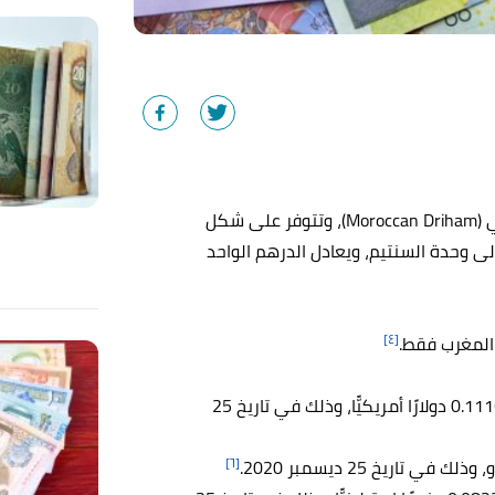
تسمى العُملة الرسمية للمغرب الدرهم المغربي (Moroccan Driham)، وتتوفر على شكل
ى وحدة السنتيم، ويعادل الدرهم الواحد
[٤]
المغرب فقط.
الدرهم المغربي الواحد يُعادل 0.11165 دولارًا أمريكيًّا، وذلك في تاريخ 25
[٦]