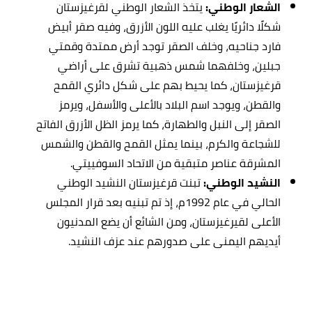
الشعار الوطني:
يتخذ الشعار الوطني لقرغيزستان
شكلًا دائريًا يغلب عليه اللون الأزرق، وفيه صقر أبيض
فارد جناحيه، وخلف الصقر توجد أرض ممتدة وقمتي
جبلين، وخلفهما شمس ذهبية تشرق على أراضي
قرغيزستان، كما يحيط بهم على شكل دائري القمح
والقطن، ويوجد اسم البلاد بالأعلى والأسفل، ويرمز
الصقر إلى النبل والطهارة، كما يرمز الظل الأزرق الفاتح
للشجاعة والكرم، بينما يمثل القمح والقطن والشمس
المشرقة عناصر متبقية من الاتحاد السوفييتي.
النشيد الوطني:
تبنت قرغيزستان النشيد الوطني
الحالي في عام 1992م، إذ تم تبنيه بعد قرار المجلس
الأعلى لقيرغيزستان، ومن الشائع أن يضع المدنيون
أيديهم اليمنى على صدورهم عند عزف النشيد.