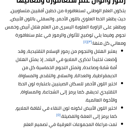
رموز وألوان علم سنغافورة ومعانيها
يتكون العلم الوطني لسنغافورة من خطين أفقيين متساويين،
حيث يظهر الخط العلوي باللون الأحمر، والسفلي باللون الأبيض،
ويظهر على الزاوية العلوية اليسرى من العلم هلال أبيض وخمس
نجوم، وفيما يلي توضيح للألوان والرموز في علم سنغافورة
[٤]
[٣]
ومعاني كل منها:
يعتبر الهلال والنجوم من رموز الإسلام التقليدية، وقد
وُضعت تخليداً لذكرى الملايو في البلاد، إذ يمثل الهلال
أمة شابة وصاعدة، وتمثل النجوم الخماسية كل من
الديمقراطية، والعدالة، والسلام، والتقدم، والمساواة.
اختير اللون الأحمر للسكان الصينيين باعتباره لون الحظ
التقليدي لديهم، كما يرمز إلى الشجاعة، والمساواة،
والأخوة العالمية.
اختير اللون الأبيض لكونه لون النقاء في ثقافة الملايو،
[٥]
كما يرمز إلى العفة والفضيلة.
تمت مراعاة المجموعات العرقية في تصميم العلم