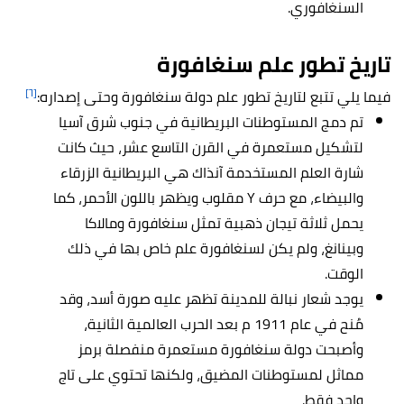
السنغافوري.
تاريخ تطور علم سنغافورة
[٦]
فيما يلي تتبع لتاريخ تطور علم دولة سنغافورة وحتى إصداره:
تم دمج المستوطنات البريطانية في جنوب شرق آسيا
لتشكيل مستعمرة في القرن التاسع عشر، حيث كانت
شارة العلم المستخدمة آنذاك هي البريطانية الزرقاء
والبيضاء، مع حرف Y مقلوب ويظهر باللون الأحمر، كما
يحمل ثلاثة تيجان ذهبية تمثل سنغافورة ومالاكا
وبينانغ، ولم يكن لسنغافورة علم خاص بها في ذلك
الوقت.
يوجد شعار نبالة للمدينة تظهر عليه صورة أسد، وقد
مُنح في عام 1911 م بعد الحرب العالمية الثانية،
وأصبحت دولة سنغافورة مستعمرة منفصلة برمز
مماثل لمستوطنات المضيق، ولكنها تحتوي على تاج
واحد فقط.