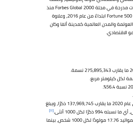
العاصمة 6 شركات مقرها الرئيسي كان فيها وتلك الشركات مدرجة في مجلة Forbes Global 2000 منذ
عام 2017، كما وضمت شركتين أخريين مدرجات في مجلة Fortune 500 ابتداءً من عام 2016، وعلاوة
عولمة والمدن العالمية كمدينة ألفا وكان
يبلغ معدل عدد الذكور لحتى عام 2020 ما يقارب 137,969,745 ذكرًا، ويبلغ
[١١]
يبلغ معدل المواليد 17.76 مولودًا لكل 1000 شخص، بينما