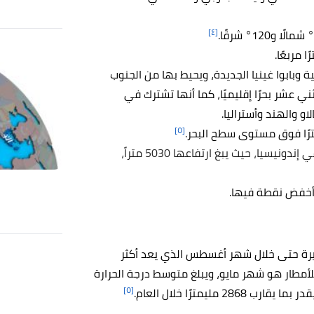
[٤]
ة وبابوا غينيا الجديدة، ويحيط بها من الجنوب
 عشر بحرًا إقليميًا، كما أنها تشترك في
او والهند وأستراليا.
[٥]
بونتشاك جايا هي أعلى نقطة في إندونيسيا، حيث يبغ ارتفاعها 5030 متراً،
أخفض نقطة فيها.
فيرة حتى خلال شهر أغسطس الذي يعد أكثر
للأمطار هو شهر مايو، ويبلغ متوسط درجة الحرارة
[٥]