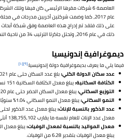
على ذلك فلقد تم إدراج هذه العاصمة وفق شبكة أبحاث ال
ذلك في عام 2016، وتحتل جاكرتا الترتيب 34 من ناحية النمو الاقتصادي.
ديموغرافية إندونيسيا
[١٠]
[٩]
فيما يلي ما يعرف بديموغرافية دولة إندونيسيا:
عدد سكان الدولة الكلي:
بلغ عدد السكان حتى عام 2021 ما يقارب 275,895,343 نسمة.
الكثافة السكانية:
يبلغ معدل الكثافة السكانية 151 نسمة لكل كيلومتر مربع.
التوزيع السكاني:
يبلغ معدل السكان الحضر حتى عام 2020 نسبة 56.4%.
النمو السكاني:
يبلغ معدل النمو السكاني 1.04% سنويًا.
عدد الذكور بالنسبة للإناث:
معدل عدد الإناث للعام نفسه ما يقارب 138,755,102 أنثى، أي ما نسبته 994 ذكرًا لكل 1000 أنثى.
معدل المواليد بالنسبة لمعدل الوفيات:
يبلغ معدل الوفيات بتقدير 6.28 من الوفيات.