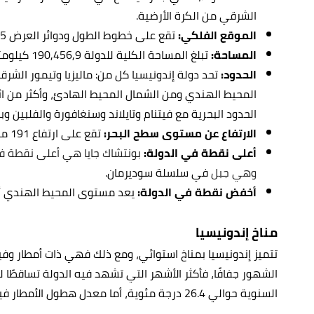
الشرقي من الكرة الأرضية.
الموقع الفلكي:
تقع على خطوط الطول ودوائر العرض 5° شمالًا و120° شرقًا.
المساحة:
تبلغ المساحة الكلية للدولة 190,456,9 كيلومترًا مربعًا.
الحدود:
تحد دولة إندونيسيا كل من: ماليزيا وتيمور الشرقي
المحيط الهندي ومن الشمال المحيط الهادئ، وأكثر من اثني
الحدود البحرية مع فيتنام وتايلاند وسنغافورة والفلبين وبال
الارتفاع عن مستوى سطح البحر:
تقع على ارتفاع 191 مترًا فوق مستوى سطح البحر.
أعلى نقطة في الدولة:
وهي جبل
في سلسلة سوديرمان.
أخفض نقطة في الدولة:
يعد مستوى المحيط الهندي 
مناخ إندونيسيا
تتميز إندونيسيا بمناخ استوائي، ومع ذلك فهي ذات أمطار و
الشهور جفافًا، فأكثر الأشهر التي تشهد فيه الدولة تساقطًا 
السنوية حوالي 26.4 درجة مئوية، أما معدل هطول الأمطار فيقدر بما يقارب 2868 مليمترًا خلال العام.