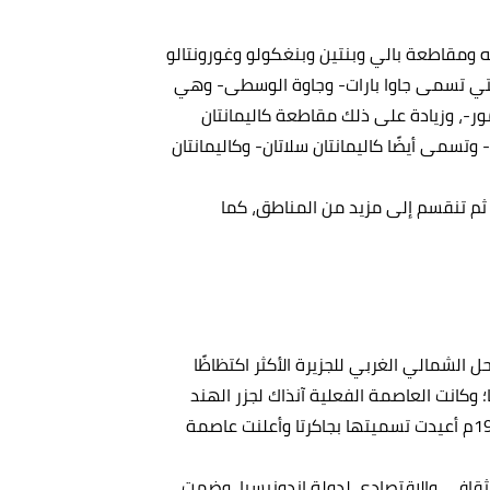
رية، ومنها: آتشيه ومقاطعة بالي وبنتين وبنغكولو وغورونتالو
التي تسمى جاوا بارات- وجاوة الوسطى- وهي
ر-، وزيادة على ذلك مقاطعة كاليمانتان
- وتسمى أيضًا كاليمانتان سلاتان- وكاليمانتان
 ثم تنقسم إلى مزيد من المناطق، كما
 الشمالي الغربي للجزيرة الأكثر اكتظاظًا
؛ وكانت العاصمة الفعلية آنذاك لجزر الهند
الشرقية الهولندية، وبعد استقلال إندونيسيا في عام 1946م أعيدت تسميتها بجاكرتا وأعلنت عاصمة
لثقافي والاقتصادي لدولة إندونيسيا، وضمت