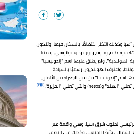
آسيا وكذلك الأكثر اكتظاظًا بالسكان فيها، وتتكون
وعة أصغر، وأكبر جزرها: سومطرة، وجاوة، وبورنيو، وسولاوسي، وغينيا
ة الهولندية"، ولم يطلق عليها اسم "إندونيسيا"
لنت استقلالها عن هولندا، واعترف الهولنديون رسميًا بالسيادة
1884م ولأول مرة أطلق عليها اسم "إندونيسيا" من قبل الجغرافيين الألمان،
[٢]
[١]
الرئيسي لجنوب شرق آسيا، وهي واقعة عبر
ة الشمالي وأيضًا الجنوبي وكذلك في النصف