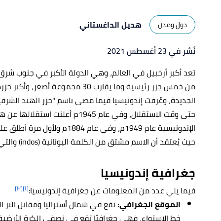
هديل الداغستاني
دول ومدن
نُشر في 23 أغسطس 2021
تعد أكبر أرخبيل في العالم، وهي الدولة الأكبر في جنوب شرق 
من خمس جزر رئيسية وما يقارب 30 مجم
الجديدة، وعُرفت إندونيسيا فيما مضى باسم "جزر الهند الشرقي
حتى وقت الاستقلال، وفي عام 1945م أع
الإندونيسية عام 1949م، وفي عام 
حيث يُعتقد أن الاسم مشتق من الكلمة اليونانية (indos) والتي تعني "الهند" و(nesos) والتي تعني "الجزيرة".
جغرافية إندونيسيا
[٣]
[١]
فيما يلي عدد من المعلومات عن جغرافية إندونيسيا:
الموقع الجغرافي:
تقع
في شمال أستراليا ومقابل البر 
خط الاستواء، فهي جغرافيًا تقع في نصفي الكرة الأرضي