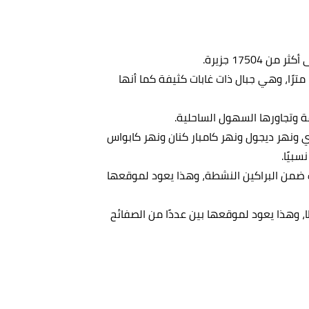
1750 جزيرة.
تضم الجزر الرئيسية مرتفعات جبيلة بارتفاعات تبلغ 365.76 مترًا، وهي جبال ذات غابات كثيفة كما أنها
فة وتجاورها السهول الساحلية.
ري ونهر ديجول ونهر كامبار كنان ونهر كابواس
بيًا.
 في داخل حدودها؛ 90 منها يصنف ضمن البراكين النشطة، وهذا يعود لموقعها
ا، وهذا يعود لموقعها بين عددًا من الصفائح