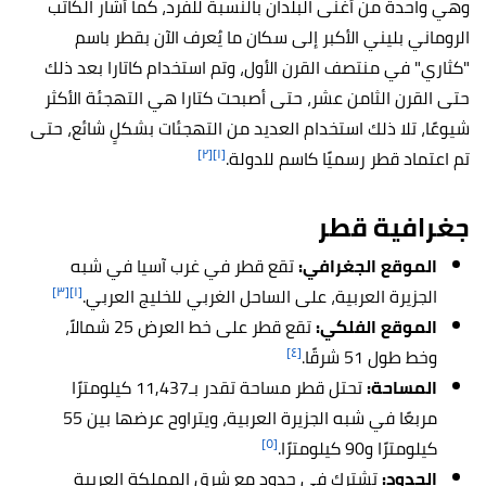
وهي واحدة من أغنى البلدان بالنسبة للفرد، كما أشار الكاتب
الروماني بليني الأكبر إلى سكان ما يُعرف الآن بقطر باسم
"كثاري" في منتصف القرن الأول، وتم استخدام كاتارا بعد ذلك
حتى القرن الثامن عشر، حتى أصبحت كتارا هي التهجئة الأكثر
شيوعًا، تلا ذلك استخدام العديد من التهجئات بشكلٍ شائع، حتى
[٢]
[١]
تم اعتماد قطر رسميًا كاسم للدولة.
جغرافية قطر
الموقع الجغرافي:
تقع قطر في غرب آسيا في شبه
[٣]
[١]
الجزيرة العربية، على الساحل الغربي للخليج العربي.
الموقع الفلكي:
تقع قطر على خط العرض 25 شمالاً،
[٤]
وخط طول 51 شرقًا.
المساحة:
تحتل قطر مساحة تقدر بـ11,437 كيلومترًا
مربعًا في شبه الجزيرة العربية، ويتراوح عرضها بين 55
[٥]
كيلومترًا و90 كيلومترًا.
الحدود:
تشترك في حدود مع شرق المملكة العربية