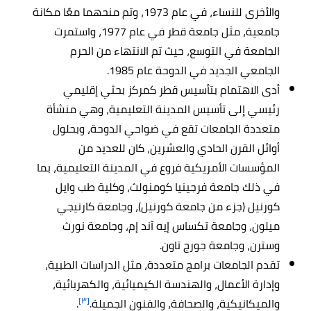
والأخرى للنساء، في عام 1973، وتم منحهما معًا مكانة
جامعية، مثل جامعة قطر في عام 1977، واستمرت
الجامعة في التوسع، حيث تم الانتهاء من الحرم
الجامعي الجديد في الدوحة عام 1985.
أدى الاهتمام بتأسيس قطر كمركز بحثي إقليمي
رئيسي إلى تأسيس المدينة التعليمية، وهي منشأة
متعددة الجامعات تقع في ضواحي الدوحة، وبحلول
أوائل القرن الحادي والعشرين، كان للعديد من
المؤسسات الأمريكية فروع في المدينة التعليمية، بما
في ذلك جامعة فرجينيا كومنولث، وكلية طب وايل
كورنيل (جزء من جامعة كورنيل)، وجامعة كارنيجي
ميلون، وجامعة تكساس إيه آند إم، وجامعة نورث
وسترن، وجامعة جورج تاون.
تقدم الجامعات برامج متعددة، مثل الدراسات الطبية،
وإدارة الأعمال، والهندسة الكيميائية، والكهربائية،
[٣]
والميكانيكية، والصحافة، والفنون الجميلة.
.