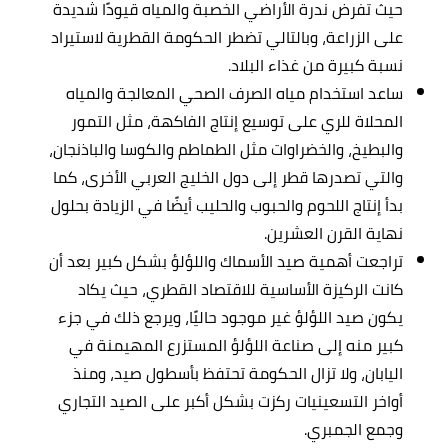
حيث تفرض ندرة الأراضي الخصبة والمياه قيودًا شديدة
على الزراعة، وبالتالي تضطر الحكومة القطرية لاستيراد
نسبة كبيرة من غذاء البلاد.
ساعد استخدام مياه الصرف الصحي المعالجة والمياه
المحلاة للري على توسيع إنتاج الفاكهة، مثل التمور
والبطيخ، والخضراوات مثل الطماطم والكوسا والباذنجان،
والتي تصدرها قطر إلى دول الخليج العربي الأخرى، كما
بدأ إنتاج اللحوم والحبوب والحليب أيضًا في الزيادة بحلول
نهاية القرن العشرين.
تراجعت أهمية صيد الأسماك واللؤلؤ بشكل كبير بعد أن
كانت الركيزة الأساسية للاقتصاد القطري، حيث يكاد
يكون صيد اللؤلؤ غير موجود حاليًا، ويرجع ذلك في جزء
كبير منه إلى صناعة اللؤلؤ المستزرع المهيمنة في
اليابان، ولا تزال الحكومة تحتفظ بأسطول صيد، ومنذ
أواخر التسعينيات ركزت بشكل أكبر على الصيد التجاري
وجمع الجمبري.