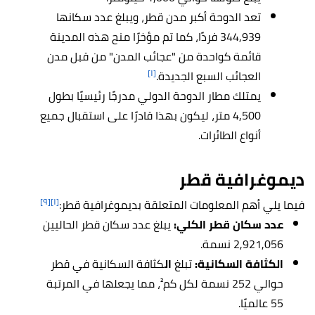
تعد
الدوحة أكبر مدن قطر، ويبلغ عدد سكانها
344,939 فردًا، كما تم مؤخرًا منح هذه المدينة
قائمة كواحدة من "عجائب المدن" من قبل مدن
[١]
العجائب السبع الجديدة.
يمتلك مطار الدوحة الدولي مدرجًا رئيسيًا بطول
4,500 متر، ليكون بهذا قادرًا على استقبال جميع
أنواع الطائرات.
ديموغرافية قطر
[٩]
[١]
فيما يلي أهم المعلومات المتعلقة بديموغرافية قطر:
عدد سكان قطر الكلي:
يبلغ عدد سكان قطر الحاليين
2,921,056 نسمة.
الكثافة السكانية:
تبلغ
ال
كثافة السكانية في قطر
حوالي 252 نسمة لكل كم²، مما يجعلها في المرتبة
55 عالميًا.