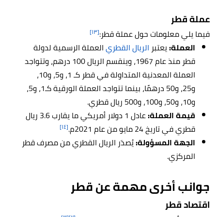
عملة قطر
[١٣]
فيما يلي معلومات حول عملة قطر:
العملة
:
يعتبر
الريال القطري
العملة الرسمية لدولة
قطر منذ عام 1967،
و
ينقسم الريال 100 درهم، وتتواجد
العملة المعدنية المتداولة في قطر كـ 1، و5، و10،
و25، و50 درهمًا، بينما
تتواجد ا
لعملة الورقية كـ1، و5،
و10، و50، و100، و500 ريال قطري.
قيمة العملة
:
عادل
1 دولار أمريكي ما يقارب 3.6 ريال
[١٤]
قطري في تاريخ 24 مايو من عام 2021م.
الجهة المسؤولة
:
يُصدَر الريال القطري من مصرف قطر
المركزي.
جوانب أخرى مهمة عن قطر
اقتصاد قطر