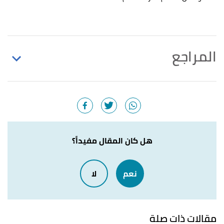
المراجع
أ
ب
ت
ث
،
"Qatar Population 2021 (Live)"
^
worldpopulationreview.com
، اطّلع عليه بتاريخ 27-4-
2021. Edited.
أ
ب
ت
"20 fun facts about Qatar - Impress your
^
هل كان المقال مفيداً؟
friends with this knowledge"
,
timeoutdoha.com
,
Retrieved 26-4-2021. Edited.
نعم
لا
أ
ب
ت
ث
ج
ح
خ
د
ذ
ر
ز
س
ش
ص
,
britannica.com
,
"Qatar"
^
Retrieved 27-4-2021. Edited.
مقالات ذات صلة