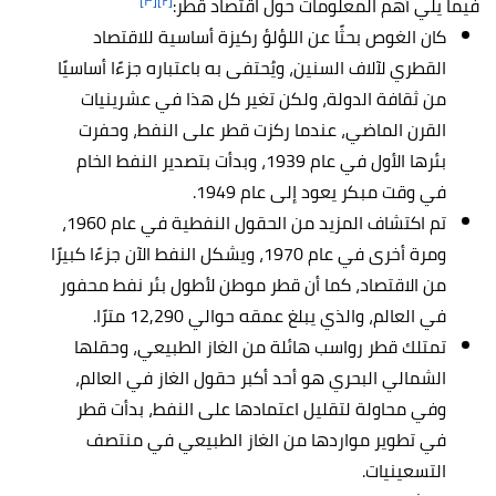
[٣]
[٢]
فيما يلي أهم المعلومات حول اقتصاد قطر:
كان الغوص بحثًا عن اللؤلؤ ركيزة أساسية للاقتصاد
القطري لآلاف السنين، ويُحتفى به باعتباره جزءًا أساسيًا
من ثقافة الدولة، ولكن تغير كل هذا في عشرينيات
القرن الماضي، عندما ركزت قطر على النفط، وحفرت
بئرها الأول في عام 1939، وبدأت بتصدير النفط الخام
في وقت مبكر يعود إلى عام 1949.
تم اكتشاف المزيد من الحقول النفطية في عام 1960،
ومرة ​​أخرى في عام 1970، ويشكل النفط الآن جزءًا كبيرًا
من الاقتصاد، كما أن قطر موطن لأطول بئر نفط محفور
في العالم، والذي يبلغ عمقه حوالي 12,290 مترًا.
تمتلك قطر رواسب هائلة من الغاز الطبيعي، وحقلها
الشمالي البحري هو أحد أكبر حقول الغاز في العالم،
وفي محاولة لتقليل اعتمادها على النفط، بدأت قطر
في تطوير مواردها من الغاز الطبيعي في منتصف
التسعينيات.