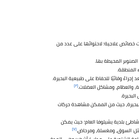
ات خصائص علاجية؛ لاحتوائها على عدد من
الصنوبر المحيطة بها.
 المنطقة.
 إجراءً وقائيًا للحفاظ على طبيعية البحيرة.
[٢]
، والعظام، ومشاكل العضلات.
البحيرة.
شمس من ارتفاع 1880 مترًا فوق البحيرة، حيث من الممكن مشاهدة حركات
 شاطئ بلدية يشيلوفا العام؛ حيث يمكن
[٧]
مثل: السوق، ومغسلة، ومرحاض.
تضم منطقة البحيرة مركزًا للتزلج؛ حيث يمكن القيام بالسياحة الشتوية على مدار 4 أشهر؛ وهي المدة