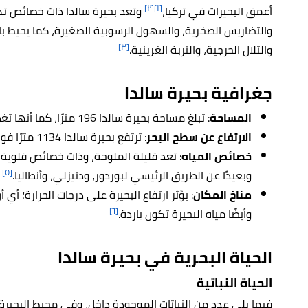
[٢]
[١]
أعمق البحيرات في تركيا،
وتعد بحيرة سالدا ذات خصائص تكتو
والتضاريس الصخرية، والسهول الرسوبية الصغيرة، كما يحيط بال
[٣]
والتلال الحرجية، والتربة الغرينية.
جغرافية بحيرة
سالدا
المساحة
: تبلغ مساحة بحيرة سالدا 196 مترًا، كما أنها تغطي مساحة 43.70 كيلومترًا مربعًا.
الارتفاع عن سطح البحر
: ترتفع بحيرة سالدا 1134 مترًا فوق مستوى سطح البحر.
خصائص المياه
: تعد قليلة الملوحة، وذات خصائص قلوية 
[٥]
وبعيدًا عن الطريق الرئيسي لبوردور، ودنيزلي، وأنطاليا.
مناخ المكان
: يؤثر ارتفاع البحيرة على درجات الحرارة؛ أ
[٦]
وأيضًا مياه البحيرة تكون باردة.
الحياة البحرية في
بحيرة
سالدا
الحياة النباتية
فيما يلي عدد من النباتات الموجودة داخل، وفي محيط البحيرة: