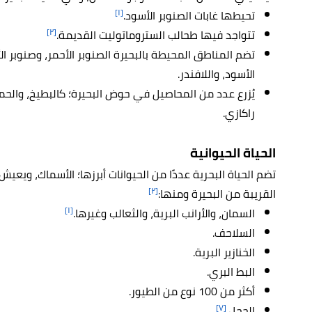
[١]
تحيطها غابات الصنوبر الأسود.
[٢]
تتواجد فيها طحالب الستروماتوليت القديمة.
تضم المناطق المحيطة بالبحيرة الصنوبر الأحمر، وصنوبر الأ
الأسود، واللافندر.
يُزرع عدد من المحاصيل في حوض البحيرة؛ كالبطيخ، والح
راكازي.
الحياة الحيوانية
تضم الحياة البحرية عددًا من الحيوانات أبرزها؛ الأسماك، ويعي
[٢]
القريبة من البحيرة ومنها:
[١]
السمان، والأرانب البرية، والثعالب وغيرها.
السلاحف.
الخنازير البرية.
البط البري.
أكثر من 100 نوع من الطيور.
[٧]
الحجل.