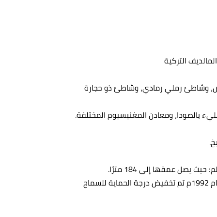
المالديف التركية
ض، وشاطئ رملي رمادي، وشاطئ ذو حجارة
ليء بالصودا، ومعادن المغنيسيوم المختلفة.
خ.
 يصل عمقها إلى 184 مترًا.
تم إعلانها كمنطقة محمية في عام 1989م، ولكن في عام 1992م تم تخفيض درجة الحماية للسماح