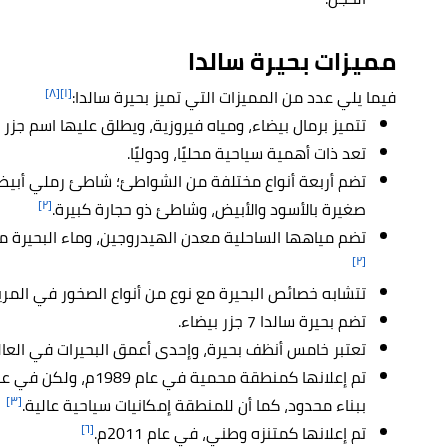
مميزات بحيرة
سالدا
[٨]
[١]
فيما يلي عدد من المميزات التي تميز بحيرة سالدا:
تتميز برمال بيضاء، ومياه فيروزية، ويطلق عليها اسم جزر 
تعد ذات أهمية سياحية محليًا، ودوليًا.
تضم أربعة أنواع مختلفة من الشواطئ؛ شاطئ رملي أبي
[٢]
صغيرة بالأسود والأبيض، وشاطئ ذو حجارة كبيرة.
تضم مياهها الساحلية معدن الهيدروجين، وماء البحيرة م
[٢]
تتشابه خصائص البحيرة مع نوع من أنواع الصخور في المري
تضم بحيرة سالدا 7 جزر بيضاء.
تعتبر خامس أنظف بحيرة، وإحدى أعمق البحيرات في العالم؛ حيث
[٣]
ببناء محدود، كما أن للمنطقة إمكانيات سياحية عالية.
[٦]
تم إعلانها كمتنزه وطني، في عام 2011م.