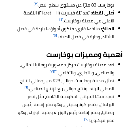
[٣]
بوخارست 83 مترًا عن مستوى سطح البحر.
أعلى نقطة:
تعد تلة فيلاريت (Filaret Hill) النقطة
[٤]
الأعلى في مدينة بوخارست.
المناخ:
مناخها قاري؛ فتكون أجواؤها باردة في فصل
[٥]
الشتاء، وحارة في فصل الصيف.
أهمية ومميزات بوخارست
تعد مدينة بوخارست مركز جمهورية رومانيا المالي،
[٧]
[٦]
والصناعي، والتجاري، والثقافي.
تمثل مدينة بوخارست حوالي 23% من إجمالي الناتج
[٦]
المحلي للبلاد، وتنتج حوالي ربع الإنتاج الصناعي.
توجد فيها المباني الحكومية الهامة، مثل قصر
البرلمان، وقصر كوتروسيني، وهو مقر إقامة رئيس
رومانيا، ومقر إقامة رئيس الوزراء وبقية الوزراء، وهو
[٧]
قصر فيكتوريا.