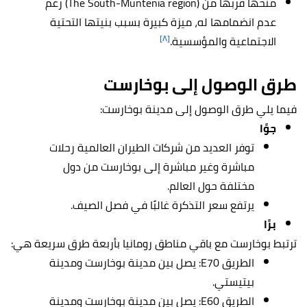
منحها قربها من (The South-Muntenia region) رغم
عدم انضمامها له، ميزة كبيرة بسبب بنيتها التحتية
[٨]
الاجتماعية والمؤسسية.
طرق الوصول إلى بوخارست
فيما يلي طرق الوصول إلى مدينة بوخارست:
جوًا
توفر العديد من شركات الطيران العالمية رحلات
مباشرة وغير مباشرة إلى بوخارست من دول
مختلفة حول العالم.
يرتفع سعر التذكرة غالبًا في فصل الصيف.
برًا
ترتبط بوخارست مع باقي مناطق رومانيا بأربعة طرق سريعة هي:
الطريق E70: يصل بين مدينة بوخارست ومدينة
بيتيستي.
الطريق E60: يصل بين مدينة بوخارست ومدينة