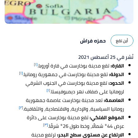
حمزه فراش
أين تقع
نُشر في 25 أغسطس 2021
[١]
القارة:
تقع مدينة بوخارست في قارة أوروبا.
[١]
الدولة:
تقع مدينة بوخارست في جمهورية رومانيا.
الحدود:
تقع مدينة بوخارست في الجنوب الشرقي
[١]
لرومانيا على ضفاف نهر ديمبوفيستا.
العاصمة:
تعد مدينة بوخارست عاصمة جمهورية
[٢]
رومانيا السياسية، والإدارية، والاقتصادية، والثقافية.
الموقع الفلكي:
تقع مدينة بوخارست على دائرة
[٣]
عرض
44° شمالًا، وخط طول
26°
شرقًا.
الارتفاع عن مستوى سطح البحر:
ترتفع مدينة