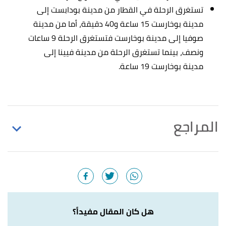
تستغرق الرحلة في القطار من مدينة بودابست إلى
مدينة بوخارست 15 ساعة و40 دقيقة، أما من مدينة
صوفيا إلى مدينة بوخارست فتستغرق الرحلة 9 ساعات
ونصف، بينما تستغرق الرحلة من مدينة فيينا إلى
مدينة بوخارست 19 ساعة.
المراجع
أ
ب
ت
,
nationsonline
, Retrieved
"About Bucharest"
^
9/1/2021. Edited.
,
britannica
, Retrieved 9/1/2021.
"Bucharest"
↑
Edited.
هل كان المقال مفيداً؟