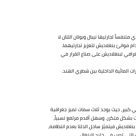
نفساً لجارتيها نيبال وبوتان اللتان لا
م موانئ بنغلاديش لتعزيز تجارتيهما.
غرافي لبنغلاديش على صناع القرار في
ت المائية الداخلية بين شطري الهند.
في كبير، حيث يوجد ثلاث سمات تميز جغرافية
بشكل متكرر، وسهل أقدم مرتفع نسبياً،
بنغلاديش فيتميّز ساحل الدلتا بعدم انتظامه،