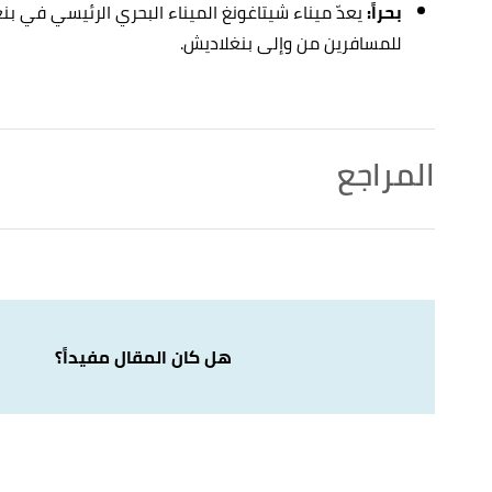
بحراً:
يعدّ ميناء شيتاغونغ الميناء البحري الرئيسي في بنغل
للمسافرين من وإلى بنغلاديش.
المراجع
أ
ب
ت
ث
ج
rld-factbook
, Retrieved 21/1/2021. Edited.
"Bangladesh"
^
أ
ب
ngladesh. (28/10/2018),
" Geological Importance of
^
politics "
,
researchgate
, Retrieved 22/1/2021. Edited.
هل كان المقال مفيداً؟
,
climatestotravel
, Retrieved 21/1/2021. Edited.
" Climates to travel"
↑
y flashy rivers. "Topography"
,
banglapedia
, Retrieved
↑
21/1/2021. Edited.