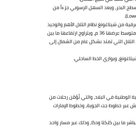
لسهول في بنغلاديش أقل من 10م فوق سطح البحر، ويعد السهل الرسوبي جزءاً من
قية من شيتاغونغ نظام التلال الأهم والوحيد
في البلاد، وترتفع التلال بشكل حاد إلى حواف ضيقة يبلغ متوسط عرضها 36 م، ويتراوح ارتفاعها ما بين
بين التلال التي تمتد بشكل عام من الشمال إلى
اغونغ، ويوازي الخط الساحلي.
 الوطنية في البلاد، والتي تُؤمّن رحلات من
ديش عبر خطوط جت الجوية، وخطوط الإمارات
المسماة ميتري (Maitree) بشكل مباشر ما بين كلكتا ودكا، وذلك عبر مسار واحد