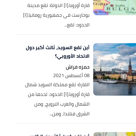
قارة أوروبا.[١] الدولة: تقع مدينة
بوخارست في جمهورية رومانيا.[١]
الحدود: تقع...
أين تقع السويد، ثالث أكبر دول
الاتحاد الأوروبي؟
حمزه فراش
08 أغسطس 2021
القارة: تقع مملكة السويد شمال
قارة أوروبا.[١] الحدود: تحدها من
الشمال والغرب النرويج، ومن
الشرق فنلندا، ومن...