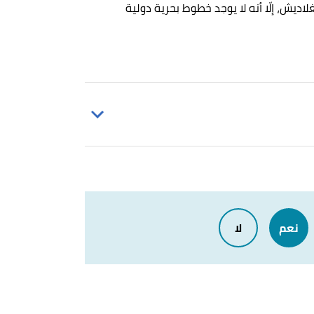
اديش، إلّا أنه لا يوجد خطوط بحرية دولية
,
the-wo
Islamic University, Kushtia, Ba
Bangladesh in Geo
نعم
لا
Bangladesh is a small,region drained b