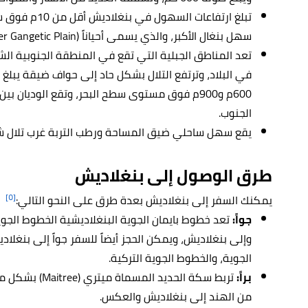
تبلغ ارتفاعات ا
سهل بنغال الأكبر، والذي يسمى أحياناً (Lower Gangetic Plain).
تعد المناطق الجبلية التي تقع في المنطقة الجنوبية الشر
600م و900م فوق مستوى سطح البحر، وتقع الوديان 
الجنوب.
يقع سهل ساحلي ضيق المساحة ورطب التربة غرب تلال شيت
طرق الوصول إلى بنغلاديش
[٥]
يمكنك السفر إلى بنغلاديش بعدة طرق على النحو التالي:
جواً:
تعد خطوط بايمان الجوية البنغلاديشية الخطوط الجوية
وإلى بنغلاديش، ويمكن الحجز أيضاً للسفر جواً إلى بنغلا
الجوية، والخطوط الجوية التركية.
براً:
تربط سكة الحديد 
من الهند إلى بنغلاديش والعكس.