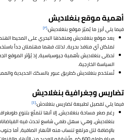
أهمية موقع بنغلاديش
[٢]
فيما يلي أبرز ما يُميّز موقع بنغلاديش:
يعد موقع بنغلاديش ومنفذها البحري على المحيط الهندي مت
تملكان أي منافذ بحرية، لذلك فهما مهتمتان جداً باستخدا
تحظى بنغلاديش بأهمية جيوسياسية، إذ يُؤثر الموقع الج
السياسة الخارجية.
تُستخدم بنغلاديش كطريق عبور بالسكك الحديدية والممرا
تضاريس وجغرافية بنغلاديش
[٤]
فيما يلي تفصيل لطبيعة تضاريس بنغلادش:
رغم صغر مساحة بنغلاديش، إلا أنها تتمتّع بتنوع طوبغرا
بنغلاديش، وهي: سهل طمي شاسع تحدث فيه الفياضانات 
بالإضافة لتل مرتفع تنساب منه الأنهار الصافية، أما جنوب 
ويبلغ طوله 600 كم، وتُشققه العديد من الأنهار والقنوات التي تصب في خليج البنغال.