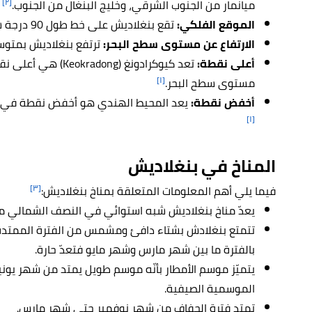
[٢]
ميانمار من الجنوب الشرقي، وخليج البنغال من الجنوب.
الموقع الفلكي:
تقع بنغلاديش على خط طول 90 درجة شرقاً، ودائرة عرض 24 درجة شمالاً.
الارتفاع عن مستوى سطح البحر:
ترتفع بنغلاديش بمتوسط 85م فوق مستوى سطح 
أعلى نقطة:
تعد كيوكرادونغ (
Keokradong) هي
[١]
مستوى سطح البحر.
أخفض نقطة:
يعد المحيط الهندي هو أخفض نقطة في بنغلادش ويبلغ 0م ف
[١]
المناخ في بنغلاديش
[٣]
فيما يلي أهم المعلومات المتعلقة بمناخ بنغلاديش:
يعدّ مناخ بنغلاديش شبه استوائي في النصف الشمالي من ا
تتمتع بنغلادش بشتاء دافئ ومشمس من الفترة الممتدة م
بالفترة ما بين شهر مارس وشهر مايو فتعدّ حارة.
يتميّز موسم الأمطار بأنّه موسم طويل يمتد من شهر يوني
الموسمية الصيفية.
تمتد فترة الجفاف من شهر نوفمبر حتى شهر مارس.